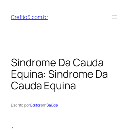
Pular
para
Crefito5.com.br
o
conteúdo
Sindrome Da Cauda
Equina: Sindrome Da
Cauda Equina
Escrito por
Editor
em
Saúde