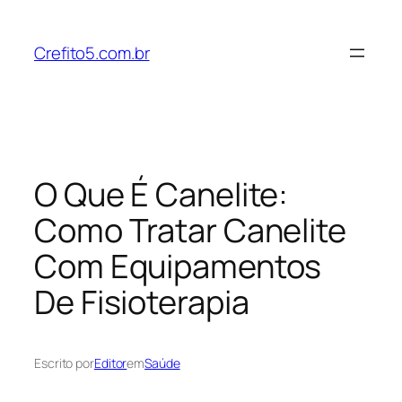
Pular
para
Crefito5.com.br
o
conteúdo
O Que É Canelite:
Como Tratar Canelite
Com Equipamentos
De Fisioterapia
Escrito por
Editor
em
Saúde