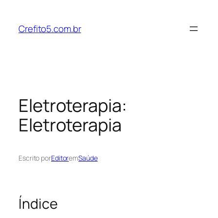
Pular
para
Crefito5.com.br
o
conteúdo
Eletroterapia:
Eletroterapia
Escrito por
Editor
em
Saúde
Índice