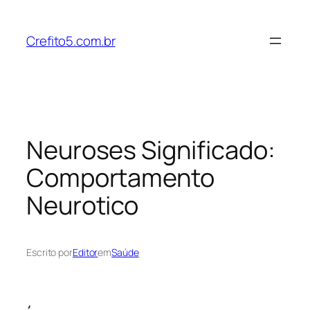
Pular
para
Crefito5.com.br
o
conteúdo
Neuroses Significado:
Comportamento
Neurotico
Escrito por
Editor
em
Saúde