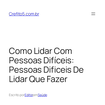
Pular
para
Crefito5.com.br
o
conteúdo
Como Lidar Com
Pessoas Difíceis:
Pessoas Dificeis De
Lidar Que Fazer
Escrito por
Editor
em
Saúde