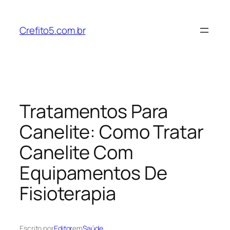
Pular
para
Crefito5.com.br
o
conteúdo
Tratamentos Para
Canelite: Como Tratar
Canelite Com
Equipamentos De
Fisioterapia
Escrito por
Editor
em
Saúde