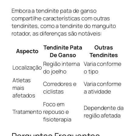
Embora a tendinite pata de ganso
compartilhe características com outras
tendinites, como a tendinite do manguito
rotador, as diferenças são notáveis:
Tendinite Pata
Outras
Aspecto
De Ganso
Tendinites
Região interna
Varia conforme
Localização
do joelho
o tipo
Atletas
Corredores e
Varia conforme
mais
ciclistas
a atividade
afetados
Foco em
Dependente da
Tratamento
repouso e
região afetada
fisioterapia