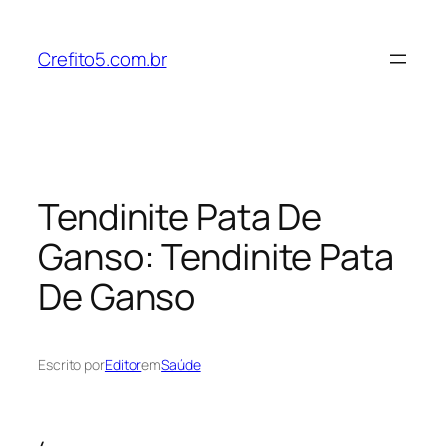
Pular
para
Crefito5.com.br
o
conteúdo
Tendinite Pata De
Ganso: Tendinite Pata
De Ganso
Escrito por
Editor
em
Saúde