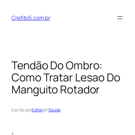
Pular
para
Crefito5.com.br
o
conteúdo
Tendão Do Ombro:
Como Tratar Lesao Do
Manguito Rotador
Escrito por
Editor
em
Saúde