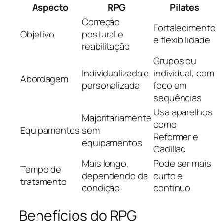
Aspecto
RPG
Pilates
Correção
Fortalecimento
Objetivo
postural e
e flexibilidade
reabilitação
Grupos ou
Individualizada e
individual, com
Abordagem
personalizada
foco em
sequências
Usa aparelhos
Majoritariamente
como
Equipamentos
sem
Reformer e
equipamentos
Cadillac
Mais longo,
Pode ser mais
Tempo de
dependendo da
curto e
tratamento
condição
contínuo
Benefícios do RPG