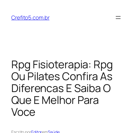
Pular
para
Crefito5.com.br
o
conteúdo
Rpg Fisioterapia: Rpg
Ou Pilates Confira As
Diferencas E Saiba O
Que E Melhor Para
Voce
Escrito por
Editor
em
Saúde