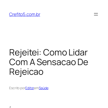
Pular
para
Crefito5.com.br
o
conteúdo
Rejeitei: Como Lidar
Com A Sensacao De
Rejeicao
Escrito por
Editor
em
Saúde