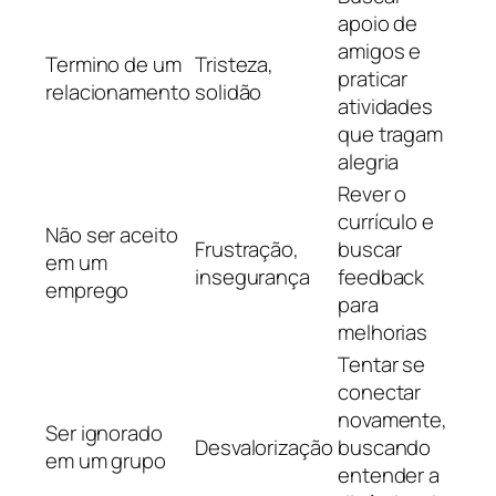
apoio de
amigos e
Termino de um
Tristeza,
praticar
relacionamento
solidão
atividades
que tragam
alegria
Rever o
currículo e
Não ser aceito
Frustração,
buscar
em um
insegurança
feedback
emprego
para
melhorias
Tentar se
conectar
novamente,
Ser ignorado
Desvalorização
buscando
em um grupo
entender a