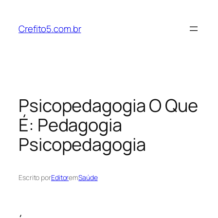
Pular
para
Crefito5.com.br
o
conteúdo
Psicopedagogia O Que
É: Pedagogia
Psicopedagogia
Escrito por
Editor
em
Saúde