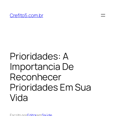
Pular
para
Crefito5.com.br
o
conteúdo
Prioridades: A
Importancia De
Reconhecer
Prioridades Em Sua
Vida
Escrito por
Editor
em
Saúde