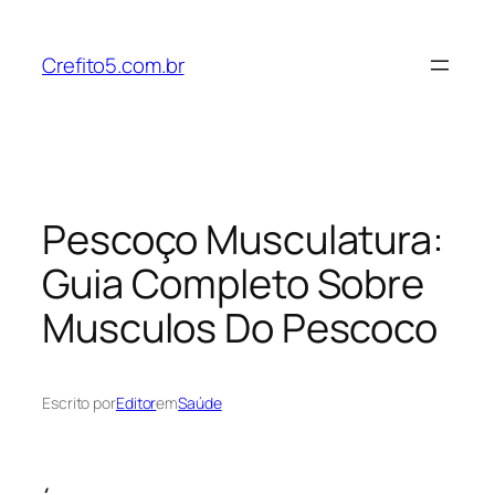
Pular
para
Crefito5.com.br
o
conteúdo
Pescoço Musculatura:
Guia Completo Sobre
Musculos Do Pescoco
Escrito por
Editor
em
Saúde