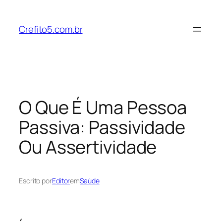
Pular
para
Crefito5.com.br
o
conteúdo
O Que É Uma Pessoa
Passiva: Passividade
Ou Assertividade
Escrito por
Editor
em
Saúde