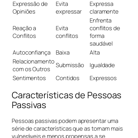
Expressão de
Evita
Expressa
Opiniões
expressar
claramente
Enfrenta
Reação a
Evita
conflitos de
Conflitos
conflitos
forma
saudável
Autoconfiança
Baixa
Alta
Relacionamento
Submissão
Igualdade
com os Outros
Sentimentos
Contidos
Expressos
Características de Pessoas
Passivas
Pessoas passivas podem apresentar uma
série de características que as tornam mais
vulneráveis e menos propensas a se