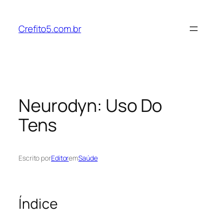
Pular
para
Crefito5.com.br
o
conteúdo
Neurodyn: Uso Do
Tens
Escrito por
Editor
em
Saúde
Índice