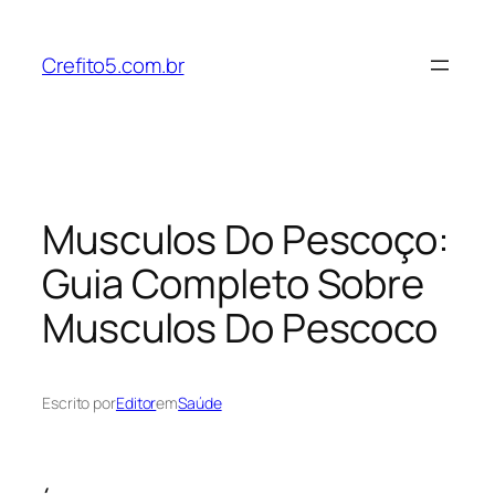
Pular
para
Crefito5.com.br
o
conteúdo
Musculos Do Pescoço:
Guia Completo Sobre
Musculos Do Pescoco
Escrito por
Editor
em
Saúde