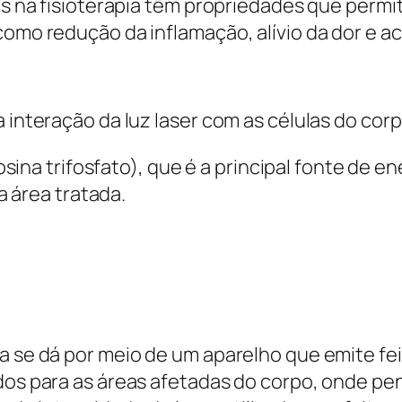
dos na fisioterapia têm propriedades que perm
como redução da inflamação, alívio da dor e ac
 interação da luz laser com as células do corp
na trifosfato), que é a principal fonte de ene
 área tratada.
ia se dá por meio de um aparelho que emite f
dos para as áreas afetadas do corpo, onde pe