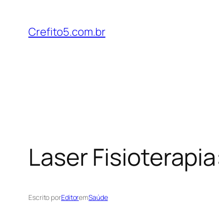
Pular
para
Crefito5.com.br
o
conteúdo
Laser Fisioterapia
Escrito por
Editor
em
Saúde