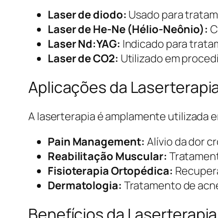
Laser de diodo:
Usado para tratam
Laser de He-Ne (Hélio-Neônio):
C
Laser Nd:YAG:
Indicado para trata
Laser de CO2:
Utilizado em procedi
Aplicações da Laserterapi
A laserterapia é amplamente utilizada e
Pain Management:
Alívio da dor c
Reabilitação Muscular:
Tratament
Fisioterapia Ortopédica:
Recuperaç
Dermatologia:
Tratamento de acne,
Benefícios da Laserterapia