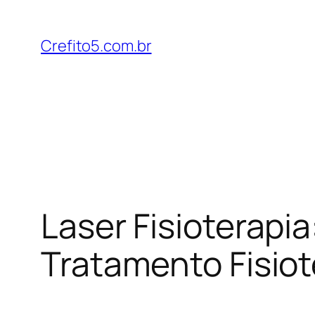
Pular
para
Crefito5.com.br
o
conteúdo
Laser Fisioterapi
Tratamento Fisio