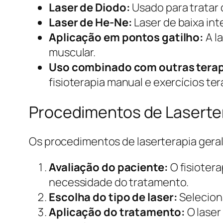
Laser de Diodo:
Usado para tratar 
Laser de He-Ne:
Laser de baixa int
Aplicação em pontos gatilho:
A l
muscular.
Uso combinado com outras terap
fisioterapia manual e exercícios te
Procedimentos de Laserte
Os procedimentos de laserterapia gera
Avaliação do paciente:
O fisioter
necessidade do tratamento.
Escolha do tipo de laser:
Seleciona
Aplicação do tratamento:
O laser