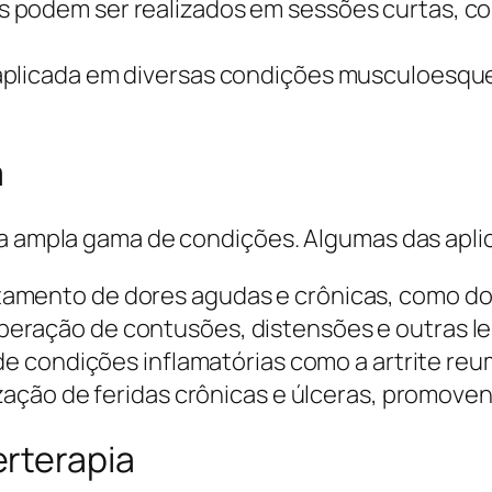
 podem ser realizados em sessões curtas, co
aplicada em diversas condições musculoesque
a
uma ampla gama de condições. Algumas das apl
tamento de dores agudas e crônicas, como dor
peração de contusões, distensões e outras l
 de condições inflamatórias como a artrite re
rização de feridas crônicas e úlceras, promove
rterapia