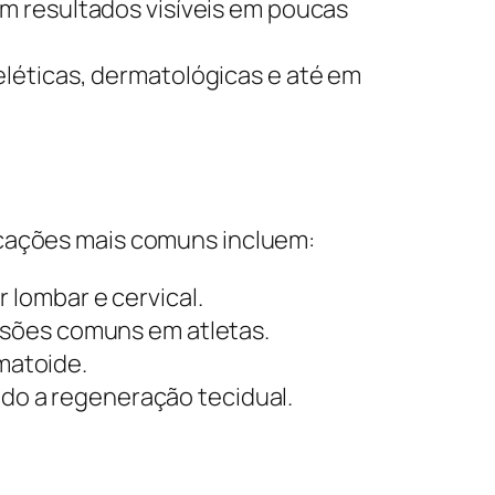
m resultados visíveis em poucas
léticas, dermatológicas e até em
icações mais comuns incluem:
 lombar e cervical.
esões comuns em atletas.
umatoide.
ndo a regeneração tecidual.