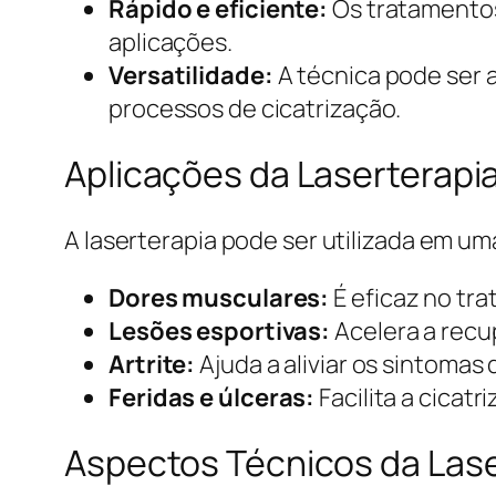
Rápido e eficiente:
Os tratamentos
aplicações.
Versatilidade:
A técnica pode ser 
processos de cicatrização.
Aplicações da Laserterapi
A laserterapia pode ser utilizada em 
Dores musculares:
É eficaz no tra
Lesões esportivas:
Acelera a recu
Artrite:
Ajuda a aliviar os sintomas
Feridas e úlceras:
Facilita a cicat
Aspectos Técnicos da Lase