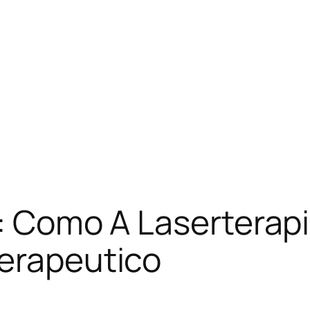
a: Como A Laserterap
terapeutico