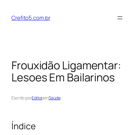
Pular
para
Crefito5.com.br
o
conteúdo
Frouxidão Ligamentar:
Lesoes Em Bailarinos
Escrito por
Editor
em
Saúde
Índice