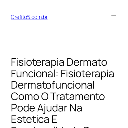
Pular
para
Crefito5.com.br
o
conteúdo
Fisioterapia Dermato
Funcional: Fisioterapia
Dermatofuncional
Como O Tratamento
Pode Ajudar Na
Estetica E