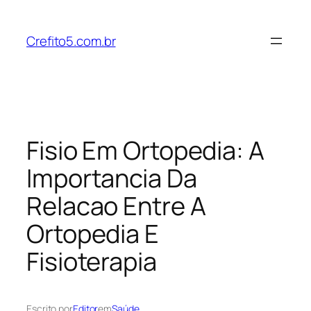
Pular
para
Crefito5.com.br
o
conteúdo
Fisio Em Ortopedia: A
Importancia Da
Relacao Entre A
Ortopedia E
Fisioterapia
Escrito por
Editor
em
Saúde