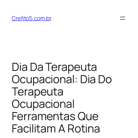
Pular
para
Crefito5.com.br
o
conteúdo
Dia Da Terapeuta
Ocupacional: Dia Do
Terapeuta
Ocupacional
Ferramentas Que
Facilitam A Rotina