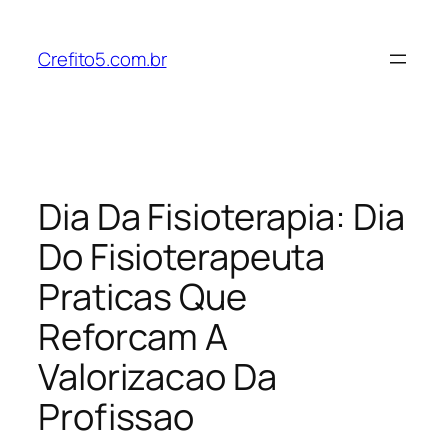
Pular
para
Crefito5.com.br
o
conteúdo
Dia Da Fisioterapia: Dia
Do Fisioterapeuta
Praticas Que
Reforcam A
Valorizacao Da
Profissao