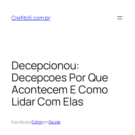
Pular
para
Crefito5.com.br
o
conteúdo
Decepcionou:
Decepcoes Por Que
Acontecem E Como
Lidar Com Elas
Escrito por
Editor
em
Saúde