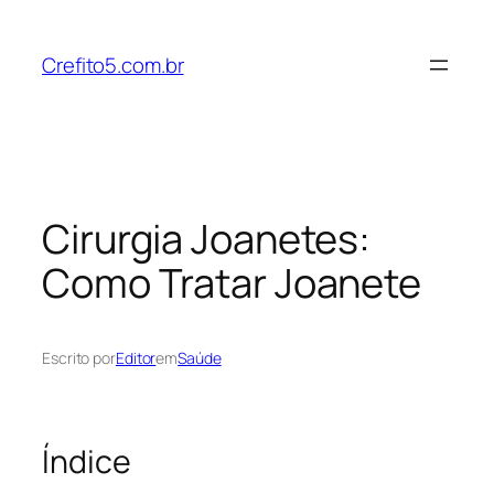
Pular
para
Crefito5.com.br
o
conteúdo
Cirurgia Joanetes:
Como Tratar Joanete
Escrito por
Editor
em
Saúde
Índice