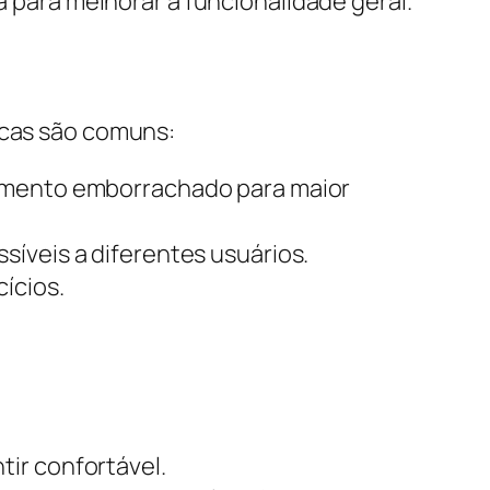
 para melhorar a funcionalidade geral.
icas são comuns:
timento emborrachado para maior
íveis a diferentes usuários.
ícios.
ir confortável.