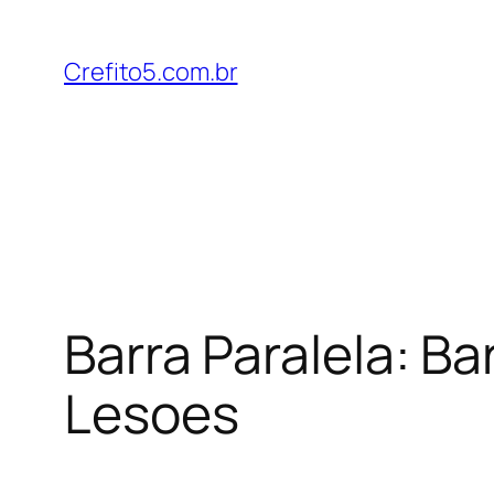
Pular
para
Crefito5.com.br
o
conteúdo
Barra Paralela: Ba
Lesoes