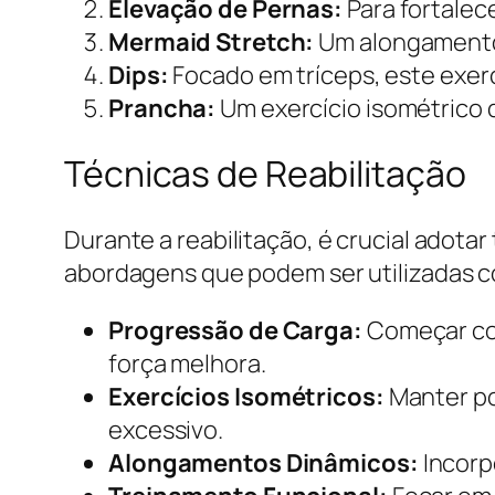
Elevação de Pernas:
Para fortalece
Mermaid Stretch:
Um alongamento q
Dips:
Focado em tríceps, este exerc
Prancha:
Um exercício isométrico q
Técnicas de Reabilitação
Durante a reabilitação, é crucial adot
abordagens que podem ser utilizadas co
Progressão de Carga:
Começar com
força melhora.
Exercícios Isométricos:
Manter po
excessivo.
Alongamentos Dinâmicos:
Incorp