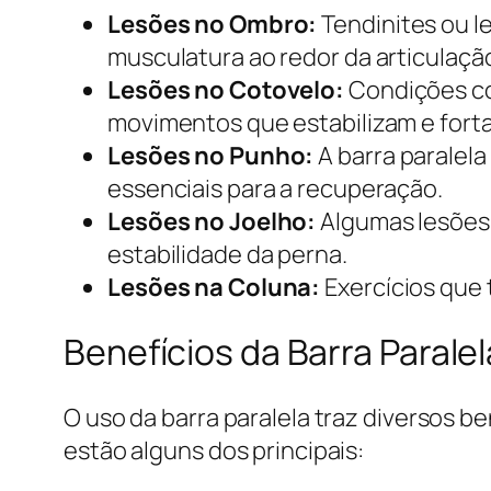
Lesões no Ombro:
Tendinites ou l
musculatura ao redor da articulaçã
Lesões no Cotovelo:
Condições com
movimentos que estabilizam e forta
Lesões no Punho:
A barra paralel
essenciais para a recuperação.
Lesões no Joelho:
Algumas lesões 
estabilidade da perna.
Lesões na Coluna:
Exercícios que 
Benefícios da Barra Paralel
O uso da barra paralela traz diversos 
estão alguns dos principais: