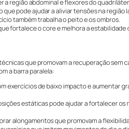
r a região abdominal e flexores do quadriláter
ue pode ajudar a aliviar tensões na região la
ício também trabalha o peito e os ombros.
ue fortalece o core e melhora a estabilidade 
ar técnicas que promovam a recuperação sem c
m a barra paralela:
 exercícios de baixo impacto e aumentar gr
sições estáticas pode ajudar a fortalecer os
orar alongamentos que promovam a flexibilida