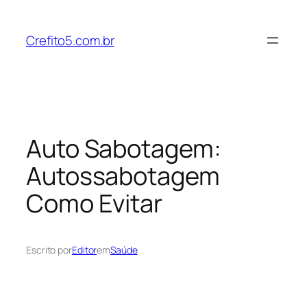
Pular
para
Crefito5.com.br
o
conteúdo
Auto Sabotagem:
Autossabotagem
Como Evitar
Escrito por
Editor
em
Saúde