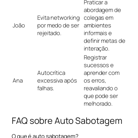
Praticar a
abordagem de
Evita networking
colegas em
João
por medo de ser
ambientes
rejeitado.
informais e
definir metas de
interação.
Registrar
sucessos e
Autocrítica
aprender com
Ana
excessiva após
os erros,
falhas.
reavaliando o
que pode ser
melhorado.
FAQ sobre Auto Sabotagem
O que é auto sabotagem?