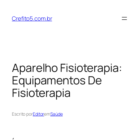
Pular
para
Crefito5.com.br
o
conteúdo
Aparelho Fisioterapia:
Equipamentos De
Fisioterapia
Escrito por
Editor
em
Saúde